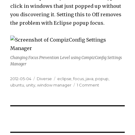
click in windows that just popped up without
you discovering it. Setting this to Off removes
the problem with Eclipse popup focus.
Changing Focus Prevention Level using CompizConfig Settings
Manager
Posted
2012-05-04
Categories
Diverse
Tags
eclipse
,
focus
,
java
,
popup
,
on
ubuntu
,
unity
,
window manager
1 Comment
on
Eclipse
popups
and
focus
issue