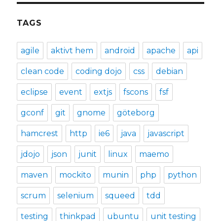
TAGS
agile
aktivt hem
android
apache
api
clean code
coding dojo
css
debian
eclipse
event
extjs
fscons
fsf
gconf
git
gnome
göteborg
hamcrest
http
ie6
java
javascript
jdojo
json
junit
linux
maemo
maven
mockito
munin
php
python
scrum
selenium
squeed
tdd
testing
thinkpad
ubuntu
unit testing