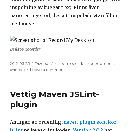
inspelning av buggar t ex). Finns även
panoreringsstöd, dvs att inspelade ytan följer
med musen.
Desktop Recorder
Posted
2012-05-25
Categories
Diverse
Tags
screen recorder
,
squeed
,
ubuntu
,
on
xvidcap
Leave a comment
on
Spela
in
skrivbordet
Vettig Maven JSLint-
plugin
Äntligen en ordentlig
maven-plugin som kör
jslint
på javascript-koden.
Version 2.0.2
har