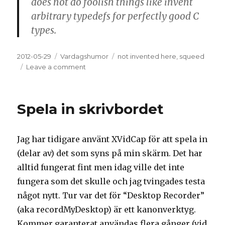
does not do foolish things
like invent
arbitrary typedefs for perfectly good C
types.
Posted
2012-05-29
Categories
Vardagshumor
Tags
not invented here
,
squeed
on
Leave a comment
on
Not
Invented
Here,
Spela in skrivbordet
nu
som
lib!
Jag har tidigare använt XVidCap för att spela in
(delar av) det som syns på min skärm. Det har
alltid fungerat fint men idag ville det inte
fungera som det skulle och jag tvingades testa
något nytt. Tur var det för “Desktop Recorder”
(aka recordMyDesktop) är ett kanonverktyg.
Kommer garanterat användas flera gånger (vid