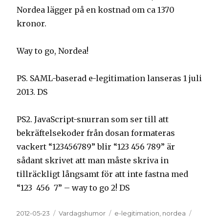
Nordea lägger på en kostnad om ca 1370
kronor.
Way to go, Nordea!
PS. SAML-baserad e-legitimation lanseras 1 juli
2013. DS
PS2. JavaScript-snurran som ser till att
bekräftelsekoder från dosan formateras
vackert “123456789” blir “123 456 789” är
sådant skrivet att man måste skriva in
tillräckligt långsamt för att inte fastna med
“123 456 7” – way to go 2! DS
Posted
2012-05-23
Categories
Vardagshumor
Tags
e-legitimation
,
nordea