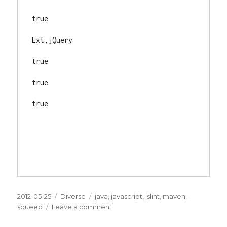
true
Ext,jQuery
true
true
true
Posted
2012-05-25
Categories
Diverse
Tags
java
,
javascript
,
jslint
,
maven
,
on
squeed
Leave a comment
on
Vettig