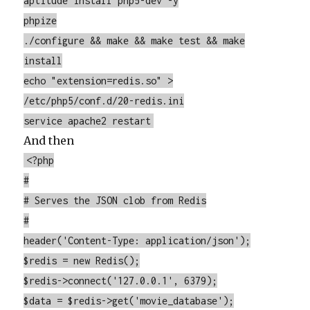
aptitude install php5-dev -y
phpize
./configure && make && make test && make
install
echo "extension=redis.so" >
/etc/php5/conf.d/20-redis.ini
service apache2 restart
And then
<?php
#
# Serves the JSON clob from Redis
#
header('Content-Type: application/json');
$redis = new Redis();
$redis->connect('127.0.0.1', 6379);
$data = $redis->get('movie_database');