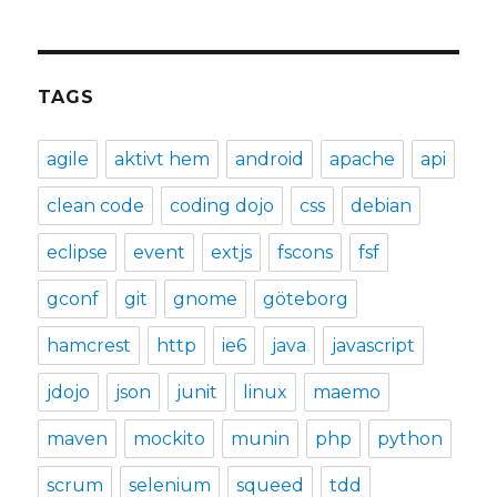
TAGS
agile
aktivt hem
android
apache
api
clean code
coding dojo
css
debian
eclipse
event
extjs
fscons
fsf
gconf
git
gnome
göteborg
hamcrest
http
ie6
java
javascript
jdojo
json
junit
linux
maemo
maven
mockito
munin
php
python
scrum
selenium
squeed
tdd