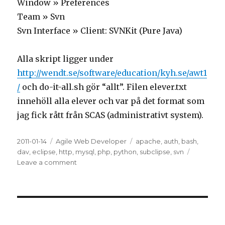
Window » Preferences
Team » Svn
Svn Interface » Client: SVNKit (Pure Java)
Alla skript ligger under
http://wendt.se/software/education/kyh.se/awt1
/
och do-it-all.sh gör “allt”. Filen elever.txt
innehöll alla elever och var på det format som
jag fick rått från SCAS (administrativt system).
Posted
2011-01-14
Categories
Agile Web Developer
Tags
apache
,
auth
,
bash
,
on
dav
,
eclipse
,
http
,
mysql
,
php
,
python
,
subclipse
,
svn
Leave a comment
on
apache,
svn,
mysql
för
prov