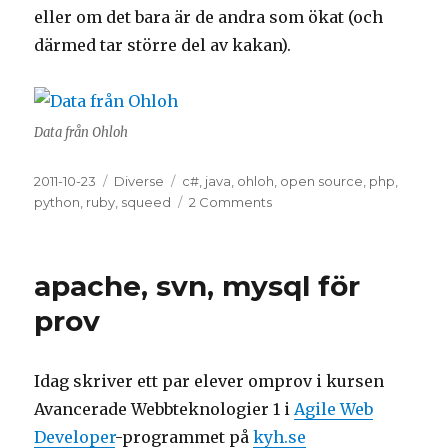
eller om det bara är de andra som ökat (och
därmed tar större del av kakan).
Data från Ohloh
Posted
2011-10-23
Categories
Diverse
Tags
c#
,
java
,
ohloh
,
open source
,
php
,
on
python
,
ruby
,
squeed
2 Comments
on
Java
störst
under
apache, svn, mysql för
2011
enligt
prov
Ohloh
Idag skriver ett par elever omprov i kursen
Avancerade Webbteknologier 1 i
Agile Web
Developer
-programmet på
kyh.se