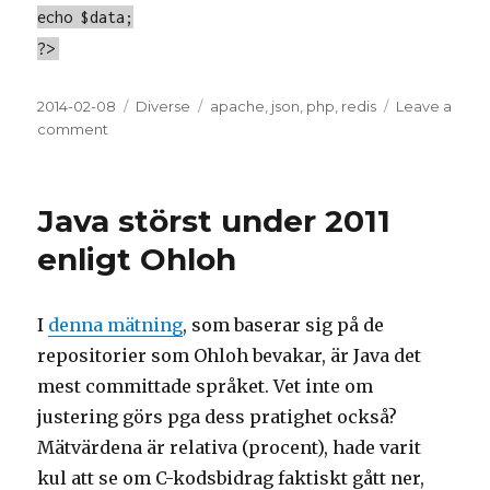
echo $data;
?>
Posted
2014-02-08
Categories
Diverse
Tags
apache
,
json
,
php
,
redis
Leave a
on
comment
on
PHP
and
Redis
Java störst under 2011
enligt Ohloh
I
denna mätning
, som baserar sig på de
repositorier som Ohloh bevakar, är Java det
mest committade språket. Vet inte om
justering görs pga dess pratighet också?
Mätvärdena är relativa (procent), hade varit
kul att se om C-kodsbidrag faktiskt gått ner,