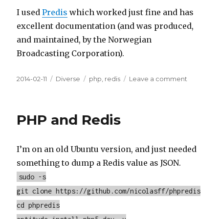
I used
Predis
which worked just fine and has
excellent documentation (and was produced,
and maintained, by the Norwegian
Broadcasting Corporation).
Posted
2014-02-11
Categories
Diverse
Tags
php
,
redis
Leave a comment
on
on
PHP
and
Redis,
PHP and Redis
take
0
I’m on an old Ubuntu version, and just needed
something to dump a Redis value as JSON.
sudo -s
git clone https://github.com/nicolasff/phpredis
cd phpredis