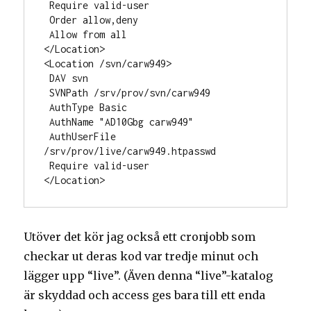
 Require valid-user

 Order allow,deny

 Allow from all

</Location>

<Location /svn/carw949>

 DAV svn

 SVNPath /srv/prov/svn/carw949

 AuthType Basic

 AuthName "AD10Gbg carw949"

 AuthUserFile 
/srv/prov/live/carw949.htpasswd

 Require valid-user

</Location>
Utöver det kör jag också ett cronjobb som
checkar ut deras kod var tredje minut och
lägger upp “live”. (Även denna “live”-katalog
är skyddad och access ges bara till ett enda