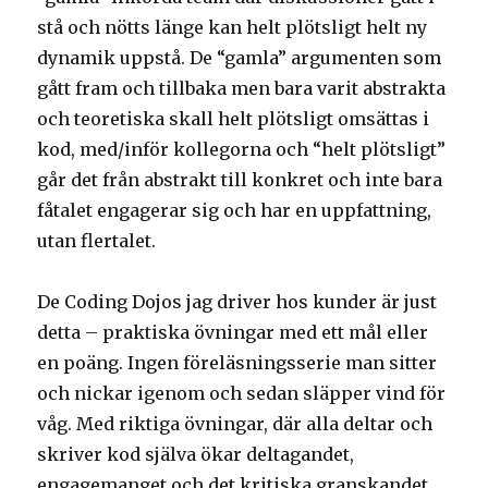
stå och nötts länge kan helt plötsligt helt ny
dynamik uppstå. De “gamla” argumenten som
gått fram och tillbaka men bara varit abstrakta
och teoretiska skall helt plötsligt omsättas i
kod, med/inför kollegorna och “helt plötsligt”
går det från abstrakt till konkret och inte bara
fåtalet engagerar sig och har en uppfattning,
utan flertalet.
De Coding Dojos jag driver hos kunder är just
detta – praktiska övningar med ett mål eller
en poäng. Ingen föreläsningsserie man sitter
och nickar igenom och sedan släpper vind för
våg. Med riktiga övningar, där alla deltar och
skriver kod själva ökar deltagandet,
engagemanget och det kritiska granskandet.