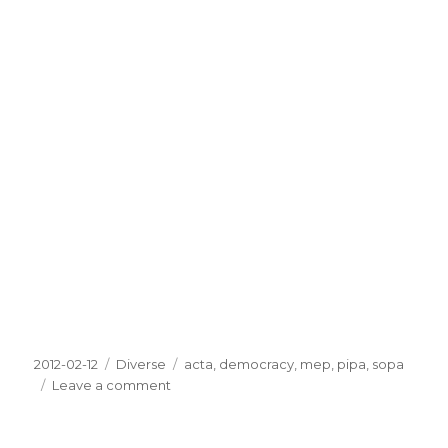
Posted
2012-02-12
Categories
Diverse
Tags
acta
,
democracy
,
mep
,
pipa
,
sopa
on
Leave a comment
on
ACTA
–