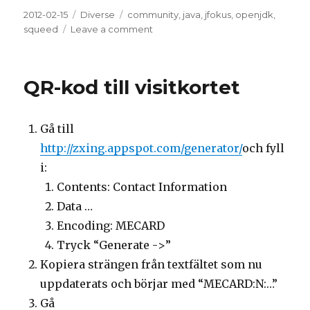
Posted
2012-02-15
Categories
Diverse
Tags
community
,
java
,
jfokus
,
openjdk
,
on
squeed
Leave a comment
on
OpenJDK
session
at
QR-kod till visitkortet
JFokus,
Stockholm
Gå till
http://zxing.appspot.com/generator/
och fyll
i:
Contents: Contact Information
Data …
Encoding: MECARD
Tryck “Generate ->”
Kopiera strängen från textfältet som nu
uppdaterats och börjar med “MECARD:N:…”
Gå