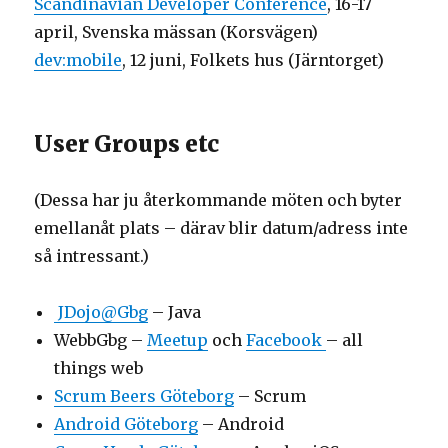
Scandinavian Developer Conference
, 16-17
april, Svenska mässan (Korsvägen)
dev:mobile
, 12 juni, Folkets hus (Järntorget)
User Groups etc
(Dessa har ju återkommande möten och byter
emellanåt plats – därav blir datum/adress inte
så intressant.)
JDojo@Gbg
– Java
WebbGbg –
Meetup
och
Facebook
– all
things web
Scrum Beers Göteborg
– Scrum
Android Göteborg
– Android