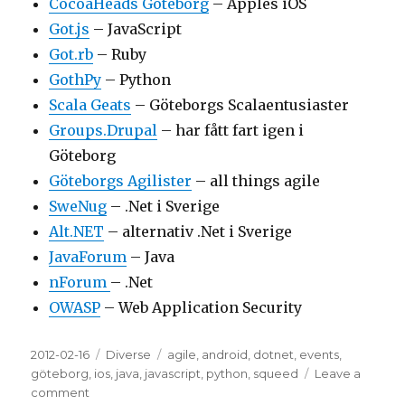
CocoaHeads Göteborg
– Apples iOS
Got.js
– JavaScript
Got.rb
– Ruby
GothPy
– Python
Scala Geats
– Göteborgs Scalaentusiaster
Groups.Drupal
– har fått fart igen i
Göteborg
Göteborgs Agilister
– all things agile
SweNug
– .Net i Sverige
Alt.NET
– alternativ .Net i Sverige
JavaForum
– Java
nForum
– .Net
OWASP
– Web Application Security
Posted
2012-02-16
Categories
Diverse
Tags
agile
,
android
,
dotnet
,
events
,
on
göteborg
,
ios
,
java
,
javascript
,
python
,
squeed
Leave a
comment
on