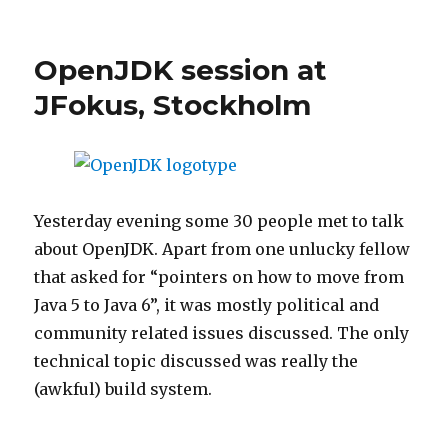
Fantastisk
utvecklarvår
i
OpenJDK session at
Göteborg
2012!
JFokus, Stockholm
Yesterday evening some 30 people met to talk
about OpenJDK. Apart from one unlucky fellow
that asked for “pointers on how to move from
Java 5 to Java 6”, it was mostly political and
community related issues discussed. The only
technical topic discussed was really the
(awkful) build system.