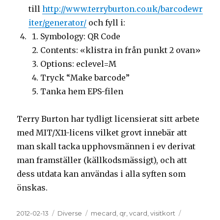
till
http://www.terryburton.co.uk/barcodewr
iter/generator/
och fyll i:
Symbology: QR Code
Contents: «klistra in från punkt 2 ovan»
Options: eclevel=M
Tryck “Make barcode”
Tanka hem EPS-filen
Terry Burton har tydligt licensierat sitt arbete
med MIT/X11-licens vilket grovt innebär att
man skall tacka upphovsmännen i ev derivat
man framställer (källkodsmässigt), och att
dess utdata kan användas i alla syften som
önskas.
Posted
2012-02-13
Categories
Diverse
Tags
mecard
,
qr
,
vcard
,
visitkort