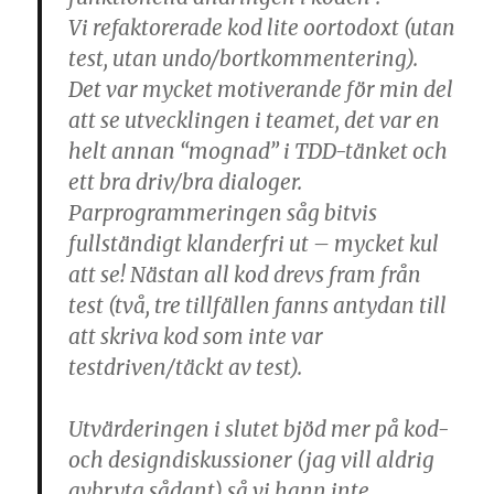
Vi refaktorerade kod lite oortodoxt (utan
test, utan undo/bortkommentering).
Det var mycket motiverande för min del
att se utvecklingen i teamet, det var en
helt annan “mognad” i TDD-tänket och
ett bra driv/bra dialoger.
Parprogrammeringen såg bitvis
fullständigt klanderfri ut – mycket kul
att se! Nästan all kod drevs fram från
test (två, tre tillfällen fanns antydan till
att skriva kod som inte var
testdriven/täckt av test).
Utvärderingen i slutet bjöd mer på kod-
och designdiskussioner (jag vill aldrig
avbryta sådant) så vi hann inte