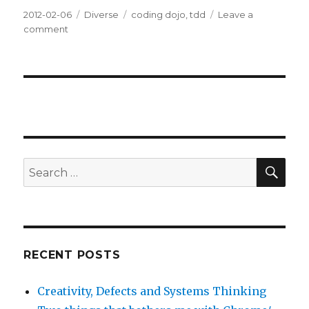
Posted
2012-02-06
Categories
Diverse
Tags
coding dojo
,
tdd
Leave a
on
comment
on
Återkoppling
från
en
Coding
Dojo
SE
Search
for:
RECENT POSTS
Creativity, Defects and Systems Thinking