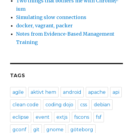
Two things that bothers me with Chrome/-
ium
Simulating slow connections
docker, vagrant, packer
Notes from Evidence-Based Management
Training
TAGS
agile
aktivt hem
android
apache
api
clean code
coding dojo
css
debian
eclipse
event
extjs
fscons
fsf
gconf
git
gnome
göteborg