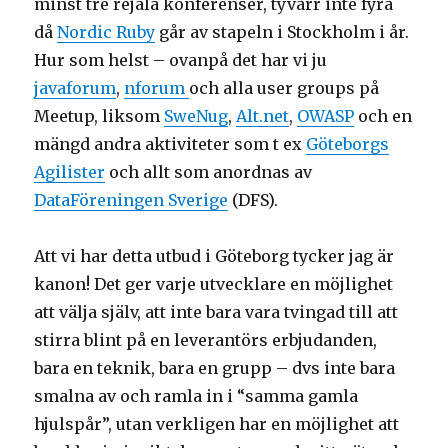
minst tre rejäla konferenser, tyvärr inte fyra
då
Nordic Ruby
går av stapeln i Stockholm i år.
Hur som helst – ovanpå det har vi ju
javaforum
,
nforum
och alla user groups på
Meetup, liksom
SweNug
,
Alt.net
,
OWASP
och en
mängd andra aktiviteter som t ex
Göteborgs
Agilister
och allt som anordnas av
DataFöreningen Sverige
(DFS).
Att vi har detta utbud i Göteborg tycker jag är
kanon! Det ger varje utvecklare en möjlighet
att välja själv, att inte bara vara tvingad till att
stirra blint på en leverantörs erbjudanden,
bara en teknik, bara en grupp – dvs inte bara
smalna av och ramla in i “samma gamla
hjulspår”, utan verkligen har en möjlighet att