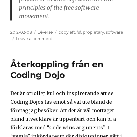
principles of the free software
movement.
Posted
2012-02-08
Categories
Diverse
Tags
copyleft
,
fsf
,
propietary
,
software
on
Leave a comment
on
Free
Software
Movement
Återkoppling från en
Coding Dojo
Det är otroligt kul och inspirerande att se
Coding Dojos tas emot så väl ute bland de
företag jag besöker. Att det är väl mottaget
bland utvecklare är uppenbart och kan bl a
förklaras med “Code wins arguments”. I
“gamla” inkörda team där diskussioner gått i