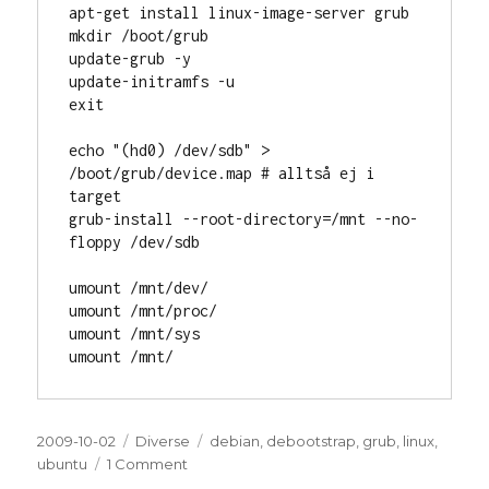
apt-get install linux-image-server grub

mkdir /boot/grub

update-grub -y

update-initramfs -u

exit

echo "(hd0) /dev/sdb" > 
/boot/grub/device.map # alltså ej i 
target

grub-install --root-directory=/mnt --no-
floppy /dev/sdb

umount /mnt/dev/

umount /mnt/proc/

umount /mnt/sys

umount /mnt/
Posted
2009-10-02
Categories
Diverse
Tags
debian
,
debootstrap
,
grub
,
linux
,
on
ubuntu
1 Comment
on
debootstrap