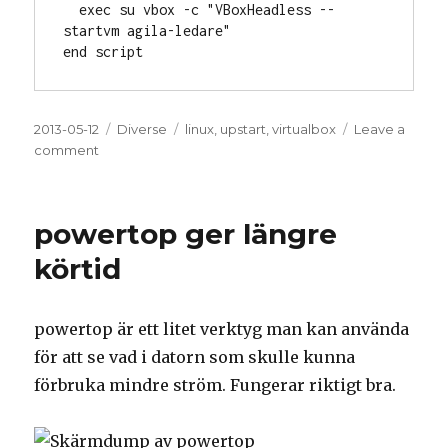
  exec su vbox -c "VBoxHeadless --
startvm agila-ledare"

end script
Posted
2013-05-12
Categories
Diverse
Tags
linux
,
upstart
,
virtualbox
Leave a
on
comment
on
Upstart
and
Virtualbox
powertop ger längre
körtid
powertop är ett litet verktyg man kan använda
för att se vad i datorn som skulle kunna
förbruka mindre ström. Fungerar riktigt bra.