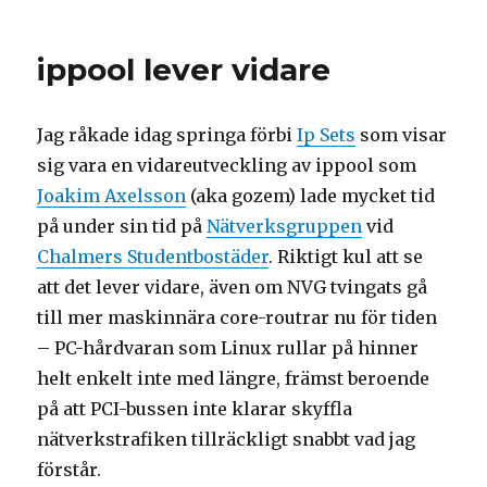
PGP
och
keysigning-
ippool lever vidare
part
Jag råkade idag springa förbi
Ip Sets
som visar
sig vara en vidareutveckling av ippool som
Joakim Axelsson
(aka gozem) lade mycket tid
på under sin tid på
Nätverksgruppen
vid
Chalmers Studentbostäder
. Riktigt kul att se
att det lever vidare, även om NVG tvingats gå
till mer maskinnära core-routrar nu för tiden
– PC-hårdvaran som Linux rullar på hinner
helt enkelt inte med längre, främst beroende
på att PCI-bussen inte klarar skyffla
nätverkstrafiken tillräckligt snabbt vad jag
förstår.