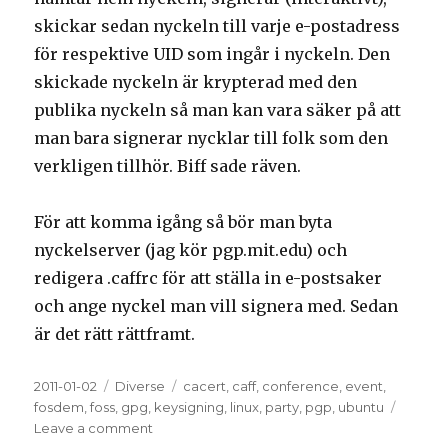
skickar sedan nyckeln till varje e-postadress
för respektive UID som ingår i nyckeln. Den
skickade nyckeln är krypterad med den
publika nyckeln så man kan vara säker på att
man bara signerar nycklar till folk som den
verkligen tillhör. Biff sade räven.
För att komma igång så bör man byta
nyckelserver (jag kör pgp.mit.edu) och
redigera .caffrc för att ställa in e-postsaker
och ange nyckel man vill signera med. Sedan
är det rätt rättframt.
Posted
2011-01-02
Categories
Diverse
Tags
cacert
,
caff
,
conference
,
event
,
on
fosdem
,
foss
,
gpg
,
keysigning
,
linux
,
party
,
pgp
,
ubuntu
Leave a comment
on