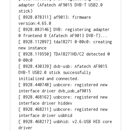
adapter (Afatech AF9015 DVB-T USB2.0 
stick)

[ 8928.078311] af9013: firmware 
version:4.65.0

[ 8928.083146] DVB: registering adapter 
0 frontend 0 (Afatech AF9013 DVB-T)...

[ 8928.112897] tda18271 0-00c0: creating 
new instance

[ 8928.119550] TDA18271HD/C2 detected @ 
0-00c0

[ 8928.430339] dvb-usb: Afatech AF9015 
DVB-T USB2.0 stick successfully 
initialized and connected.

[ 8928.440748] usbcore: registered new 
interface driver dvb_usb_af9015

[ 8928.468162] usbcore: registered new 
interface driver hiddev

[ 8928.468211] usbcore: registered new 
interface driver usbhid

[ 8928.468217] usbhid: v2.6:USB HID core 