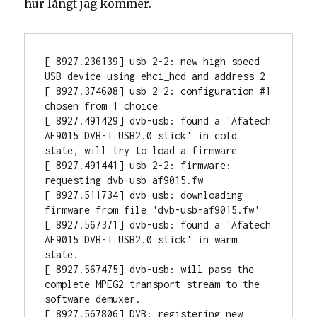
hur långt jag kommer.
[ 8927.236139] usb 2-2: new high speed 
USB device using ehci_hcd and address 2

[ 8927.374608] usb 2-2: configuration #1 
chosen from 1 choice

[ 8927.491429] dvb-usb: found a 'Afatech 
AF9015 DVB-T USB2.0 stick' in cold 
state, will try to load a firmware

[ 8927.491441] usb 2-2: firmware: 
requesting dvb-usb-af9015.fw

[ 8927.511734] dvb-usb: downloading 
firmware from file 'dvb-usb-af9015.fw'

[ 8927.567371] dvb-usb: found a 'Afatech 
AF9015 DVB-T USB2.0 stick' in warm 
state.

[ 8927.567475] dvb-usb: will pass the 
complete MPEG2 transport stream to the 
software demuxer.

[ 8927.567806] DVB: registering new 