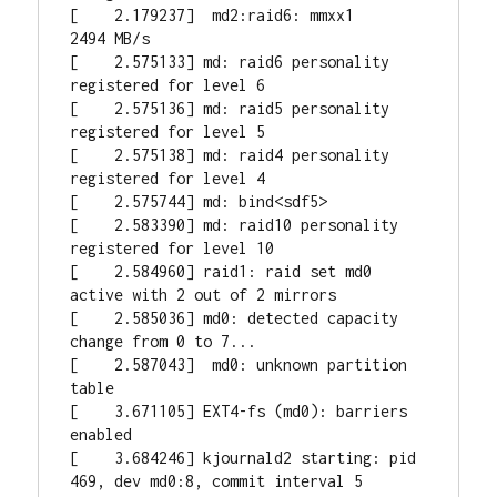
[    2.179237]  md2:raid6: mmxx1     
2494 MB/s

[    2.575133] md: raid6 personality 
registered for level 6

[    2.575136] md: raid5 personality 
registered for level 5

[    2.575138] md: raid4 personality 
registered for level 4

[    2.575744] md: bind<sdf5>

[    2.583390] md: raid10 personality 
registered for level 10

[    2.584960] raid1: raid set md0 
active with 2 out of 2 mirrors

[    2.585036] md0: detected capacity 
change from 0 to 7...

[    2.587043]  md0: unknown partition 
table

[    3.671105] EXT4-fs (md0): barriers 
enabled

[    3.684246] kjournald2 starting: pid 
469, dev md0:8, commit interval 5 