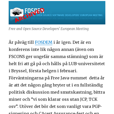
Free and Open Source Developers' European Meeting
Är påväg till
FOSDEM
i år igen. Det är en
konferens inte lik någon annan (även om
FSCONS ger ungefär samma stämning) som är
helt fri att gå på och hålls på LUB-universitetet
i Bryssel, första helgen i februari.
Förväntningarna på Free Java-rummet detta år
är att det någon gång bryter ut i en fullständig
politisk diskussion med smutskastning, bittra
miner och “vi som klarar oss utan JCP, TCK
osv”. Utöver det bör det som vanligt vara PGP-
signering och CAcert Assurance-fest och en