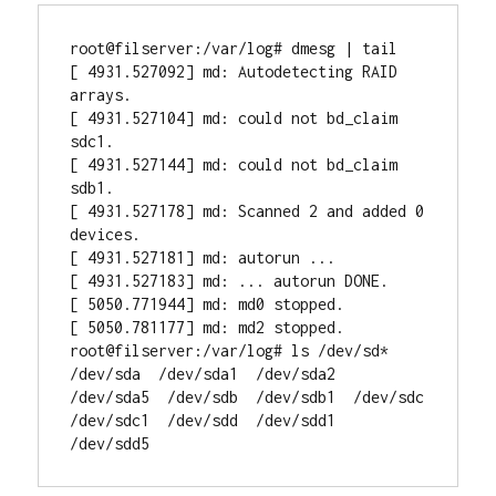
root@filserver:/var/log# dmesg | tail

[ 4931.527092] md: Autodetecting RAID 
arrays.

[ 4931.527104] md: could not bd_claim 
sdc1.

[ 4931.527144] md: could not bd_claim 
sdb1.

[ 4931.527178] md: Scanned 2 and added 0 
devices.

[ 4931.527181] md: autorun ...

[ 4931.527183] md: ... autorun DONE.

[ 5050.771944] md: md0 stopped.

[ 5050.781177] md: md2 stopped.

root@filserver:/var/log# ls /dev/sd*

/dev/sda  /dev/sda1  /dev/sda2  
/dev/sda5  /dev/sdb  /dev/sdb1  /dev/sdc  
/dev/sdc1  /dev/sdd  /dev/sdd1  