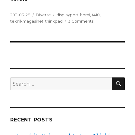
Posted
2011-03-28
Categories
Diverse
Tags
displayport
,
hdmi
,
t410
,
on
teknikmagasinet
,
thinkpad
3 Comments
on
DisplayPort
och
HDMI
SE
Search
for:
RECENT POSTS