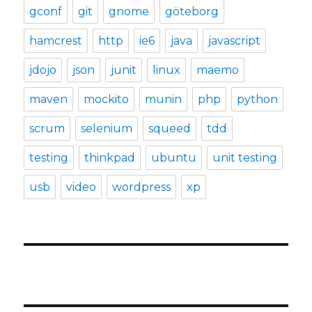
gconf
git
gnome
göteborg
hamcrest
http
ie6
java
javascript
jdojo
json
junit
linux
maemo
maven
mockito
munin
php
python
scrum
selenium
squeed
tdd
testing
thinkpad
ubuntu
unit testing
usb
video
wordpress
xp