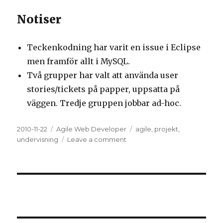
Notiser
Teckenkodning har varit en issue i Eclipse
men framför allt i MySQL.
Två grupper har valt att använda user
stories/tickets på papper, uppsatta på
väggen. Tredje gruppen jobbar ad-hoc.
Posted
2010-11-22
Categories
Agile Web Developer
Tags
agile
,
projekt
,
on
undervisning
Leave a comment
on
Projektdelen
i
Avancerade
Webbteknologier
1