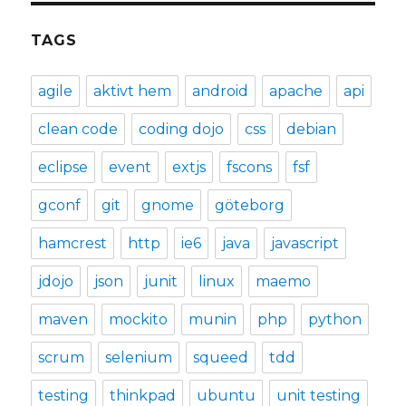
TAGS
agile
aktivt hem
android
apache
api
clean code
coding dojo
css
debian
eclipse
event
extjs
fscons
fsf
gconf
git
gnome
göteborg
hamcrest
http
ie6
java
javascript
jdojo
json
junit
linux
maemo
maven
mockito
munin
php
python
scrum
selenium
squeed
tdd
testing
thinkpad
ubuntu
unit testing