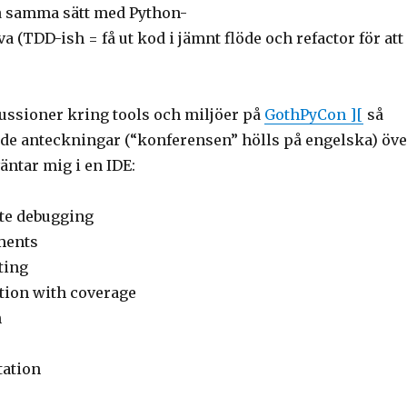
å samma sätt med Python-
 (TDD-ish = få ut kod i jämnt flöde och refactor för att
ussioner kring tools och miljöer på
GothPyCon ][
så
ande anteckningar (“konferensen” hölls på engelska) öve
väntar mig i en IDE:
te debugging
ments
ting
ation with coverage
n
tation