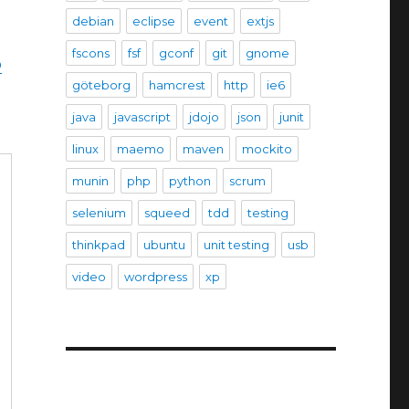
debian
eclipse
event
extjs
fscons
fsf
gconf
git
gnome
o
göteborg
hamcrest
http
ie6
java
javascript
jdojo
json
junit
linux
maemo
maven
mockito
munin
php
python
scrum
selenium
squeed
tdd
testing
thinkpad
ubuntu
unit testing
usb
video
wordpress
xp