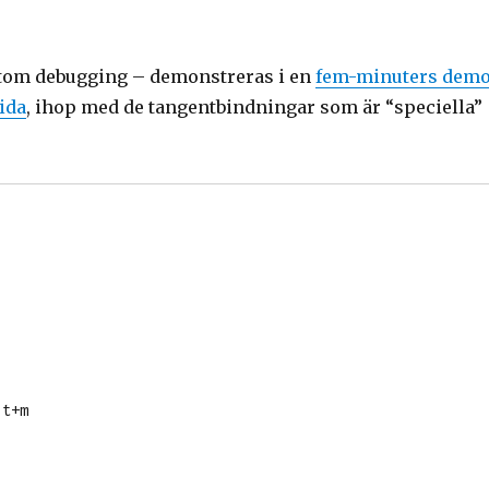
rutom debugging – demonstreras i en
fem-minuters dem
ida
, ihop med de tangentbindningar som är “speciella”
t+m
