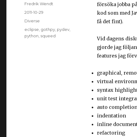
Author
Fredrik Wendt
försöka jobba p
Posted
2011-10-29
kod som med Java
on
Categories
Diverse
få det fint).
Tags
eclipse
,
gothpy
,
pydev
,
python
,
squeed
Vid dagens disk
gjorde jag följ
features jag för
graphical, remo
virtual environ
syntax highligh
unit test integr
auto completio
indentation
inline documen
refactoring