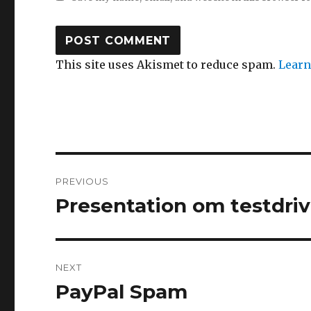
This site uses Akismet to reduce spam.
Learn
Post
PREVIOUS
navigation
Presentation om testdriv
Previous
post:
NEXT
PayPal Spam
Next
post: