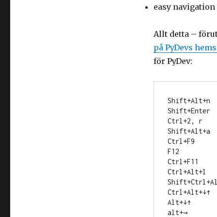
easy navigation
Allt detta – fö
på PyDevs hems
för PyDev:
Shift+Alt+n

Shift+Enter

Ctrl+2, r

Shift+Alt+a

Ctrl+F9

F12

Ctrl+F11

Ctrl+Alt+l

Shift+Ctrl+Al
Ctrl+Alt+↓↑

Alt+↓↑

alt+→