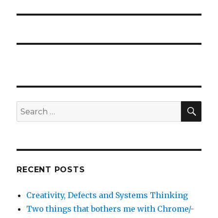
post:
SE
Search
for:
RECENT POSTS
Creativity, Defects and Systems Thinking
Two things that bothers me with Chrome/-