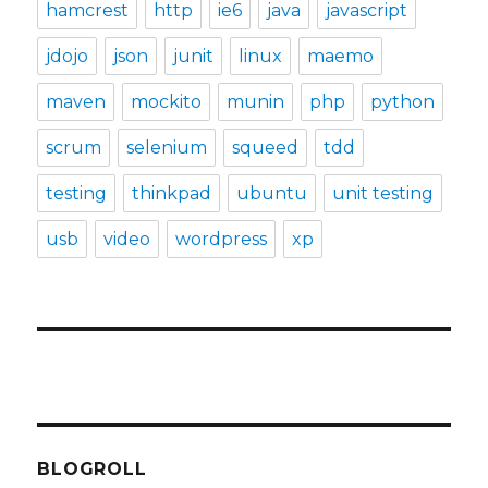
hamcrest
http
ie6
java
javascript
jdojo
json
junit
linux
maemo
maven
mockito
munin
php
python
scrum
selenium
squeed
tdd
testing
thinkpad
ubuntu
unit testing
usb
video
wordpress
xp
BLOGROLL