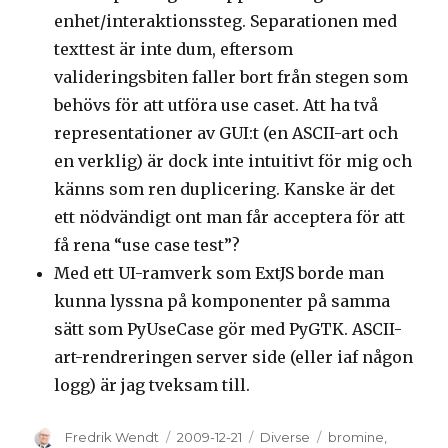
enhet/interaktionssteg. Separationen med
texttest är inte dum, eftersom
valideringsbiten faller bort från stegen som
behövs för att utföra use caset. Att ha två
representationer av GUI:t (en ASCII-art och
en verklig) är dock inte intuitivt för mig och
känns som ren duplicering. Kanske är det
ett nödvändigt ont man får acceptera för att
få rena “use case test”?
Med ett UI-ramverk som ExtJS borde man
kunna lyssna på komponenter på samma
sätt som PyUseCase gör med PyGTK. ASCII-
art-rendreringen server side (eller iaf någon
logg) är jag tveksam till.
Author
Fredrik Wendt
Posted
2009-12-21
Categories
Diverse
Tags
bromine
,