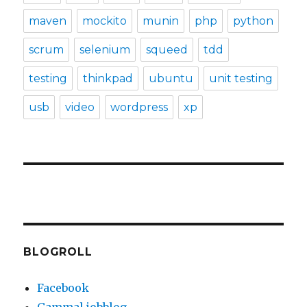
maven
mockito
munin
php
python
scrum
selenium
squeed
tdd
testing
thinkpad
ubuntu
unit testing
usb
video
wordpress
xp
BLOGROLL
Facebook