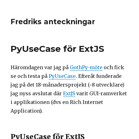
Fredriks anteckningar
PyUseCase för ExtJS
Häromdagen var jag på
GothPy-möte
och fick
se och testa på
PyUseCase
. Efteråt funderade
jag på det 18-månadersprojekt (~8 utvecklare)
jag nyss avslutat där
ExtJS
varit GUI-ramverket
i applikationen (dvs en Rich Internet
Application).
PyUseCase för ExtJS