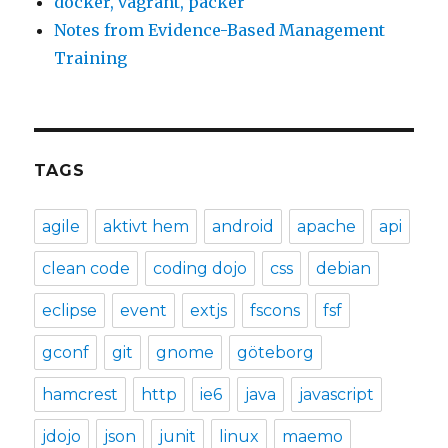
docker, vagrant, packer
Notes from Evidence-Based Management
Training
TAGS
agile
aktivt hem
android
apache
api
clean code
coding dojo
css
debian
eclipse
event
extjs
fscons
fsf
gconf
git
gnome
göteborg
hamcrest
http
ie6
java
javascript
jdojo
json
junit
linux
maemo