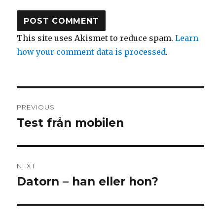
This site uses Akismet to reduce spam.
Learn
how your comment data is processed
.
Post
PREVIOUS
navigation
Test från mobilen
Previous
post:
NEXT
Datorn – han eller hon?
Next
post: