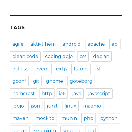
TAGS
agile
aktivt hem
android
apache
api
clean code
coding dojo
css
debian
eclipse
event
extjs
fscons
fsf
gconf
git
gnome
göteborg
hamcrest
http
ie6
java
javascript
jdojo
json
junit
linux
maemo
maven
mockito
munin
php
python
scrum
selenium
squeed
tdd