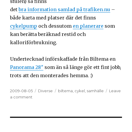
stulen) så finns
det
bra information samlad på trafiken.nu
–
både karta med platser där det finns
cykelpump
och dessutom
en planerare
som
kan berätta beräknad restid och
kalloriförbrukning.
Undertecknad införskaffade från Biltema en
Panorama 28″
som än så länge gör ett fint jobb,
trots att den monterades hemma. :)
Posted
2009-08-05
Categories
Diverse
Tags
biltema
,
cykel
,
samhälle
Leave
on
a comment
on
Cykelinformation
Göteborg